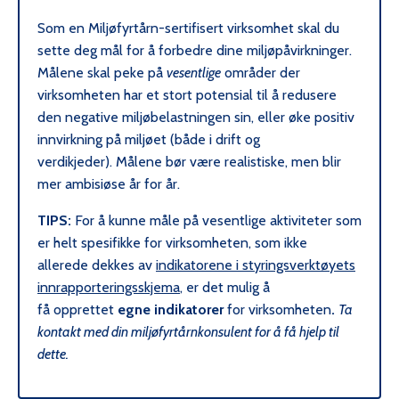
Som en Miljøfyrtårn-sertifisert virksomhet skal du
sette deg mål for å forbedre dine miljøpåvirkninger.
Målene skal peke på
vesentlige
områder der
virksomheten har et stort potensial til å redusere
den negative miljøbelastningen sin, eller øke positiv
innvirkning på miljøet (både i drift og
verdikjeder).
Målene bør være realistiske, men blir
mer ambisiøse år for år.
TIPS:
For å kunne måle på vesentlige aktiviteter som
er helt spesifikke for virksomheten, som ikke
allerede dekkes av
indikatorene i styringsverktøyets
innrapporteringss
kjema
, er det mulig å
få
opprettet
egne indikatorer
for virksomheten
.
Ta
kontakt med din miljøfyrtårnkonsulent for å få hjelp til
dette.