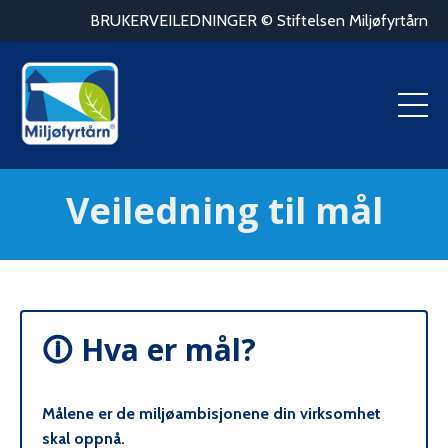
BRUKERVEILEDNINGER © Stiftelsen Miljøfyrtårn
Veiledning til
mål
🛈
Hva er mål?
Målene er de miljøambisjonene din virksomhet
skal oppnå.